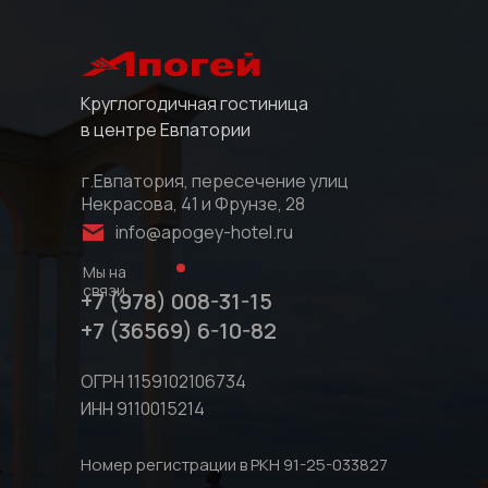
Круглогодичная гостиница
в центре Евпатории
г.Евпатория, пересечение улиц
Некрасова, 41 и Фрунзе, 28
info@apogey-hotel.ru
Мы на
связи
+7 (978) 008-31-15
+7 (36569) 6-10-82
ОГРН 1159102106734
ИНН 9110015214
Номер регистрации в РКН 91-25-033827