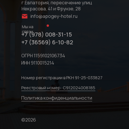
г.Евпатория, пересечение улиц
Некрасова, 41 и Фрунзе, 28
info@apogey-hotel.ru
Мы на
связи
+7 (978) 008-31-15
+7 (36569) 6-10-82
ОГРН 1159102106734
ИНН 9110015214
Номер регистрации в РКН 91-25-033827
Реестровый номер: С912024008185
Политика конфиденциальности
©2026