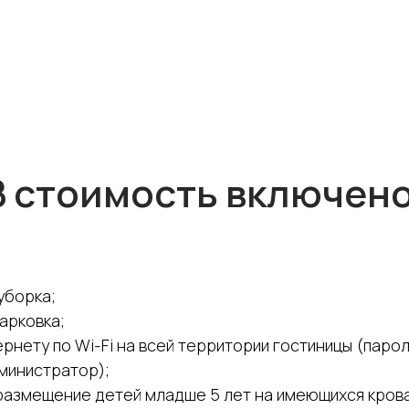
В стоимость включено
уборка;
арковка;
ернету по Wi-Fi на всей территории гостиницы (паро
министратор);
размещение детей младше 5 лет на имеющихся крова