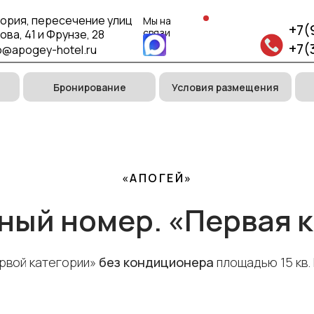
тория, пересечение улиц
Мы на
+7(
связи
ва, 41 и Фрунзе, 28
+7(
o@apogey-hotel.ru
Бронирование
Условия размещения
«АПОГЕЙ»
ый номер. «Первая 
рвой категории»
без кондиционера
площадью 15 кв.