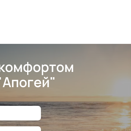
 комфортом
"Апогей"