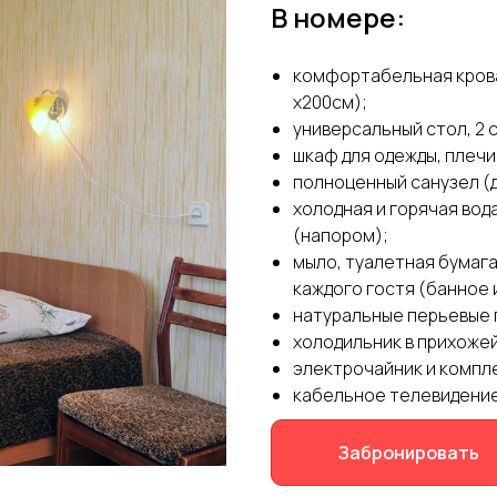
В номере:
комфортабельная кроват
х200см);
универсальный стол, 2 с
шкаф для одежды, плечик
полноценный санузел (д
холодная и горячая вод
(напором);
мыло, туалетная бумага
каждого гостя (банное 
натуральные перьевые п
холодильник в прихожей
электрочайник и компл
кабельное телевидение 
Забронировать