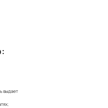
:
ль выдает
тях;