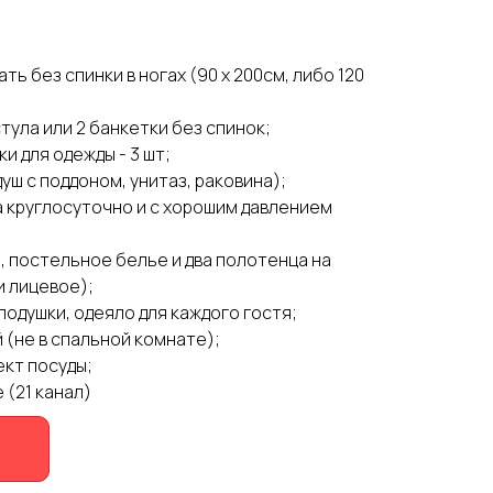
ь без спинки в ногах (90 х 200см, либо 120
тула или 2 банкетки без спинок;
и для одежды - 3 шт;
уш с поддоном, унитаз, раковина);
а круглосуточно и с хорошим давлением
, постельное белье и два полотенца на
и лицевое);
одушки, одеяло для каждого гостя;
 (не в спальной комнате);
ект посуды;
(21 канал)